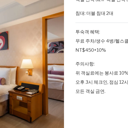
침대: 더블 침대 2대
투숙객 혜택:
무료 주차/생수 4병/헬스클
NT$450+10%
주의사항:
위 객실료에는 봉사료 10%
오후 3시 체크인, 점심 12
모든 객실 금연.