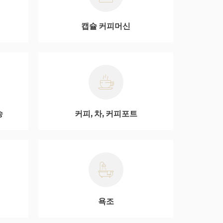
캡슐 커피머신
송
커피, 차, 커피포트
욕조