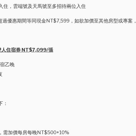
乙位入住，雲端號及天馬號至多招待兩位入住
止，超過優惠期間等同現金NT$7,599，如欲加價至其他房型或專
宿券 NT$7,099/張
住宿乙晚
夜
下：
加價每房每晚NT$500+10%