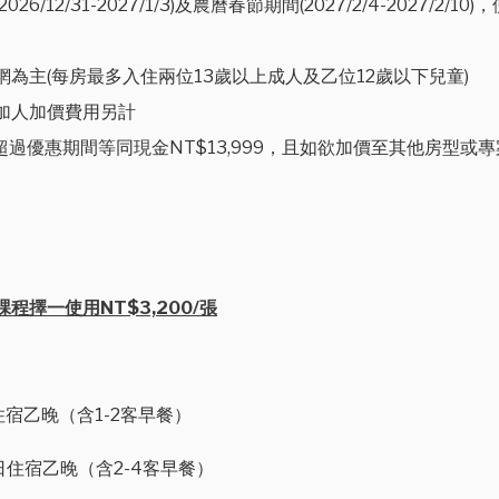
12/31-2027/1/3)及農曆春節期間(2027/2/4-2027/
官網為主(每房最多入住兩位13歲以上成人及乙位12歲以下兒童)
加人加價費用另計
止，超過優惠期間等同現金NT$13,999，且如欲加價至其他房型
擇一使用NT$3,200/張
宿乙晚（含1-2客早餐）
住宿乙晚（含2-4客早餐）