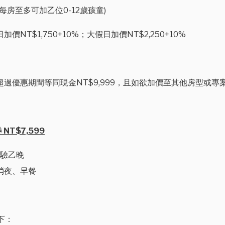
每房至多可加乙位0-12歲孩童)
價NT$1,750+10%；大假日加價NT$2,250+10%
止，超過優惠期間等同現金NT$9,999，且如欲加價至其他房型或
T$7,599
體驗乙晚
、消夜、早餐
下：