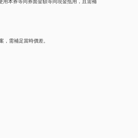
2/10)，使用本券等同券面金額等同現金抵用，且需補
或專案，需補足當時價差。