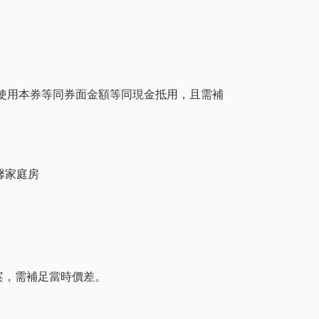
2/10)，使用本券等同券面金額等同現金抵用，且需補
馨家庭房
專案，需補足當時價差。