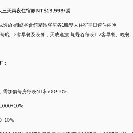
天兩夜住宿券 NT$13,999/張
成逸旅-蝴蝶谷會館精緻客房各1晚雙人住宿平日連住兩晚
每晚1-2客早餐及晚餐，天成逸旅-蝴蝶谷每晚1-2客早餐、晚餐
下：
加價每房每晚NT$500+10%
00+10%
+10%